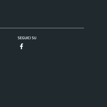
SEGUICI SU
https://www.facebook.com/comuneguidoniamontec