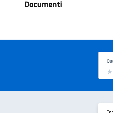
Documenti
Qua
Valut
Val
Con