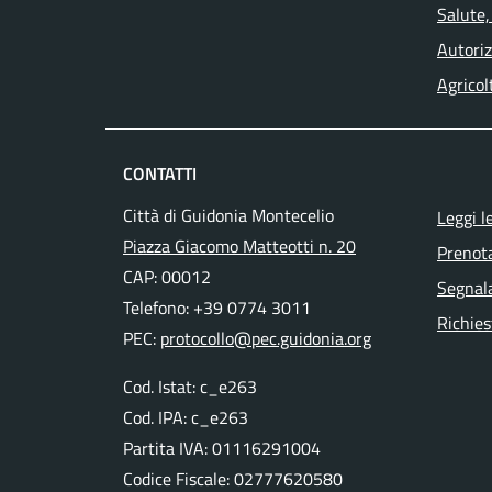
Salute,
Autoriz
Agricol
CONTATTI
Città di Guidonia Montecelio
Leggi l
Piazza Giacomo Matteotti n. 20
Prenot
CAP: 00012
Segnala
Telefono: +39 0774 3011
Richies
PEC:
protocollo@pec.guidonia.org
Cod. Istat: c_e263
Cod. IPA: c_e263
Partita IVA: 01116291004
Codice Fiscale: 02777620580