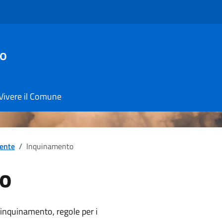
io
Vivere il Comune
ente
/
Inquinamento
o
notizia
i inquinamento, regole per i