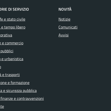
RIE DI SERVIZIO
NOVITÀ
e e stato civile
Notizie
 e tempo libero
Comunicati
vorativa
Avvisi
e e commercio
 pubblici
 e urbanistica
o
à e trasporti
ione e formazione
ia e sicurezza pubblica
, finanze e contravvenzioni
te