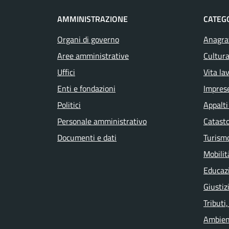
AMMINISTRAZIONE
CATEGO
Organi di governo
Anagraf
Aree amministrative
Cultura
Uffici
Vita la
Enti e fondazioni
Impres
Politici
Appalti
Personale amministrativo
Catasto
Documenti e dati
Turism
Mobilit
Educaz
Giustiz
Tributi
Ambien