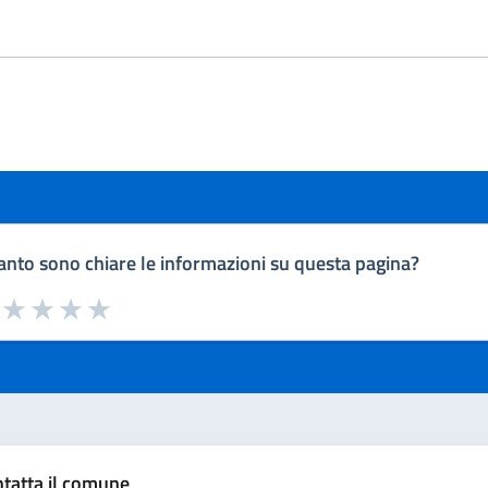
nto sono chiare le informazioni su questa pagina?
a da 1 a 5 stelle la pagina
uta 1 stelle su 5
Valuta 2 stelle su 5
Valuta 3 stelle su 5
Valuta 4 stelle su 5
Valuta 5 stelle su 5
tatta il comune