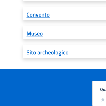
Convento
Museo
Sito archeologico
Qua
Valut
Val