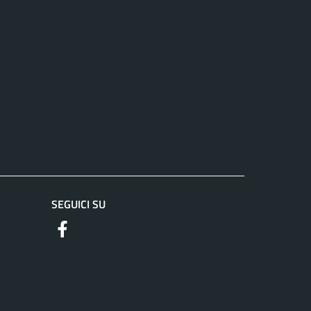
SEGUICI SU
https://www.facebook.com/comuneguidoniamontec