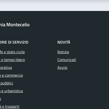
onia Montecelio
RIE DI SERVIZIO
NOVITÀ
e e stato civile
Notizie
 e tempo libero
Comunicati
vorativa
Avvisi
e e commercio
 pubblici
 e urbanistica
o
à e trasporti