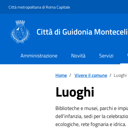
Vai ai contenuti
Vai al footer
Città metropolitana di Roma Capitale
Città di Guidonia Montecel
Amministrazione
Novità
Servizi
Home
/
Vivere il comune
/
Luoghi
Luoghi
Biblioteche e musei, parchi e impia
dell’infanzia, sedi per la celebra
ecologiche, rete fognaria e idrica.