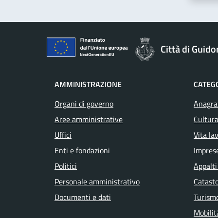
Città di Guid
AMMINISTRAZIONE
CATEGO
Organi di governo
Anagraf
Aree amministrative
Cultura
Uffici
Vita la
Enti e fondazioni
Impres
Politici
Appalti
Personale amministrativo
Catasto
Documenti e dati
Turism
Mobilit