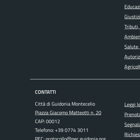
Educaz
Giustiz
Tributi
Ambien
Salute,
Autoriz
Agricol
CONTATTI
Città di Guidonia Montecelio
Leggi l
Piazza Giacomo Matteotti n. 20
Prenot
CAP: 00012
Segnala
Telefono: +39 0774 3011
Richies
PEC:
protocollo@pec.guidonia.org