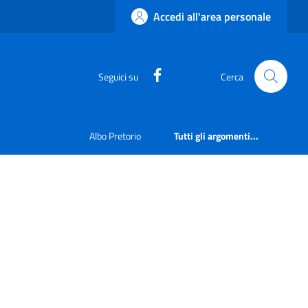
Accedi all'area personale
https://www.facebook.com
Seguici su
Cerca
Albo Pretorio
Tutti gli argomenti...