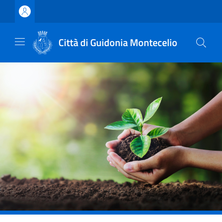
Vai ai contenuti
Vai al footer
Città di Guidonia Montecelio