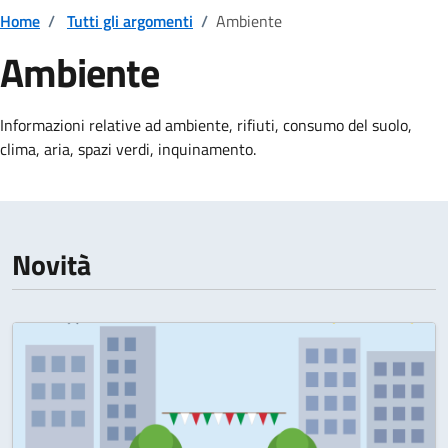
Home
/
Tutti gli argomenti
/
Ambiente
Ambiente
Dettagli della notizia
Informazioni relative ad ambiente, rifiuti, consumo del suolo,
clima, aria, spazi verdi, inquinamento.
Novità