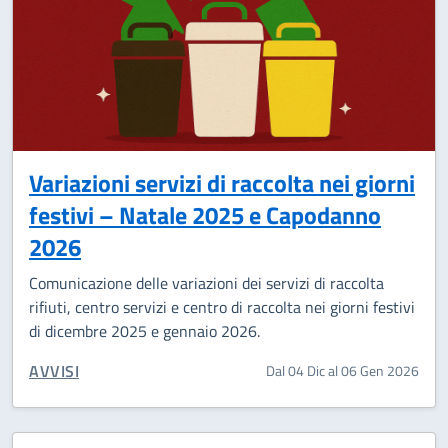
Variazioni servizi di raccolta nei giorni
festivi – Natale 2025 e Capodanno
2026
Comunicazione delle variazioni dei servizi di raccolta
rifiuti, centro servizi e centro di raccolta nei giorni festivi
di dicembre 2025 e gennaio 2026.
CATEGORIA CORRELATA:
AVVISI
Dal 04 Dic al 06 Gen 2026