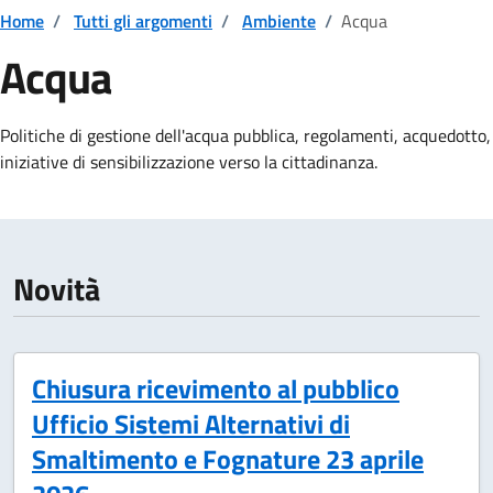
Home
/
Tutti gli argomenti
/
Ambiente
/
Acqua
Acqua
Dettagli della notizia
Politiche di gestione dell'acqua pubblica, regolamenti, acquedotto,
iniziative di sensibilizzazione verso la cittadinanza.
Novità
Chiusura ricevimento al pubblico
Ufficio Sistemi Alternativi di
Smaltimento e Fognature 23 aprile