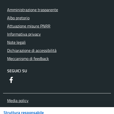
Amministrazione trasparente
Albo pretorio
Attuazione misure PNRR
Informativa privacy
Note legali
Dichiarazione di accessibilità
Meccanismo di feedback
SEGUICI SU
https://www.facebook.com/comuneguidoniamontecelio
Media policy
Mappa del sito
Struttura responsabile