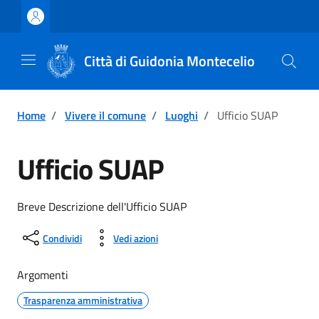
Vai ai contenuti
Vai al footer
Città di Guidonia Montecelio
Home
/
Vivere il comune
/
Luoghi
/
Ufficio SUAP
Ufficio SUAP
Breve Descrizione dell'Ufficio SUAP
Condividi
Vedi azioni
Argomenti
Trasparenza amministrativa