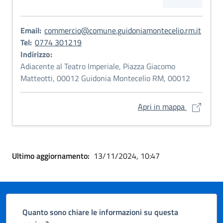
Email:
commercio@comune.guidoniamontecelio.rm.it
Tel:
0774 301219
Indirizzo:
Adiacente al Teatro Imperiale, Piazza Giacomo
Matteotti, 00012 Guidonia Montecelio RM, 00012
Suap e Svi
Apri in mappa
Ultimo aggiornamento:
13/11/2024, 10:47
Quanto sono chiare le informazioni su questa