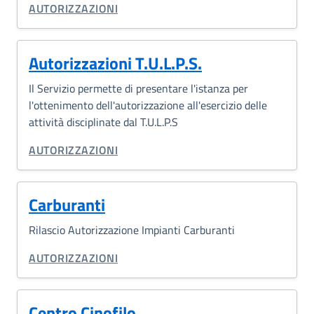
CATEGORIA CORRELATA:
AUTORIZZAZIONI
Autorizzazioni T.U.L.P.S.
Il Servizio permette di presentare l'istanza per
l'ottenimento dell'autorizzazione all'esercizio delle
attività disciplinate dal T.U.L.P.S
CATEGORIA CORRELATA:
AUTORIZZAZIONI
Carburanti
Rilascio Autorizzazione Impianti Carburanti
CATEGORIA CORRELATA:
AUTORIZZAZIONI
Centro Cinofilo