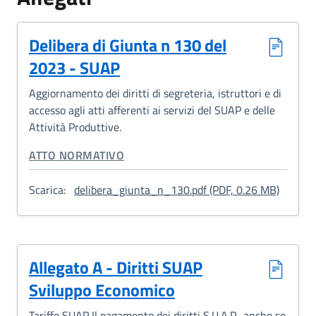
Delibera di Giunta n 130 del
2023 - SUAP
Aggiornamento dei diritti di segreteria, istruttori e di
accesso agli atti afferenti ai servizi del SUAP e delle
Attività Produttive.
CATEGORIA CORRELATA:
ATTO NORMATIVO
: Delib
Scarica:
delibera_giunta_n_130.pdf (PDF, 0.26 MB)
Allegato A - Diritti SUAP
Sviluppo Economico
Tariffe SUAP Il pagamento dei diritti S.U.A.P., anche se