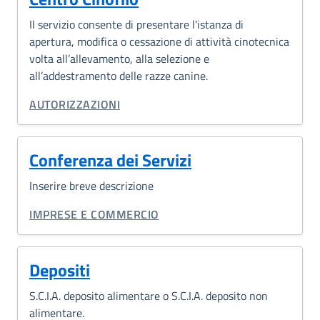
Il servizio consente di presentare l'istanza di
apertura, modifica o cessazione di attività cinotecnica
volta all’allevamento, alla selezione e
all’addestramento delle razze canine.
CATEGORIA CORRELATA:
AUTORIZZAZIONI
Conferenza dei Servizi
Inserire breve descrizione
CATEGORIA CORRELATA:
IMPRESE E COMMERCIO
Depositi
S.C.I.A. deposito alimentare o S.C.I.A. deposito non
alimentare.