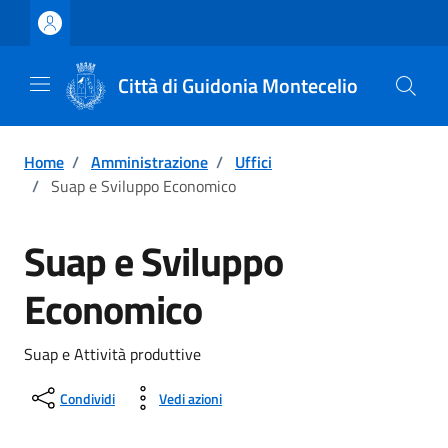
Vai ai contenuti
Vai al footer
Città di Guidonia Montecelio
Home
/
Amministrazione
/
Uffici
/
Suap e Sviluppo Economico
Suap e Sviluppo
Economico
Suap e Attività produttive
Condividi
Vedi azioni