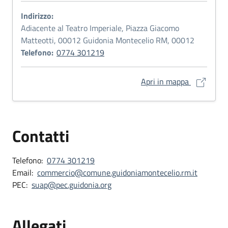
Indirizzo:
Adiacente al Teatro Imperiale, Piazza Giacomo
Matteotti, 00012 Guidonia Montecelio RM, 00012
Telefono:
0774 301219
Ufficio SU
Apri in mappa
Contatti
Telefono:
0774 301219
Email:
commercio@comune.guidoniamontecelio.rm.it
PEC:
suap@pec.guidonia.org
Allegati