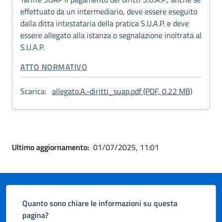
effettuato da un intermediario, deve essere eseguito
dalla ditta intestataria della pratica S.U.A.P. e deve
essere allegato alla istanza o segnalazione inoltrata al
S.U.A.P.
CATEGORIA CORRELATA:
ATTO NORMATIVO
: Allega
Scarica:
allegato.A.-diritti_suap.pdf (PDF, 0.22 MB)
Ultimo aggiornamento:
01/07/2025, 11:01
Quanto sono chiare le informazioni su questa
pagina?