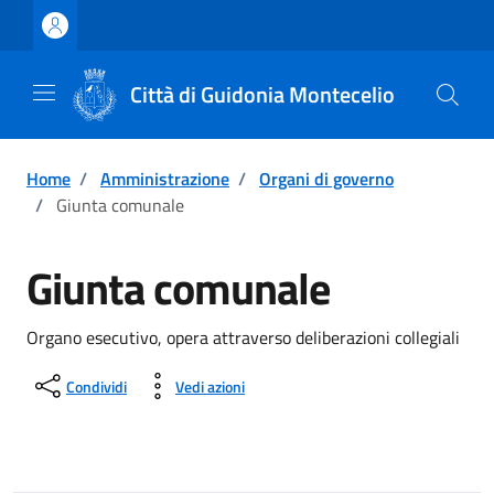
Vai ai contenuti
Vai al footer
Città di Guidonia Montecelio
Home
/
Amministrazione
/
Organi di governo
/
Giunta comunale
Giunta comunale
Organo esecutivo, opera attraverso deliberazioni collegiali
Condividi
Vedi azioni