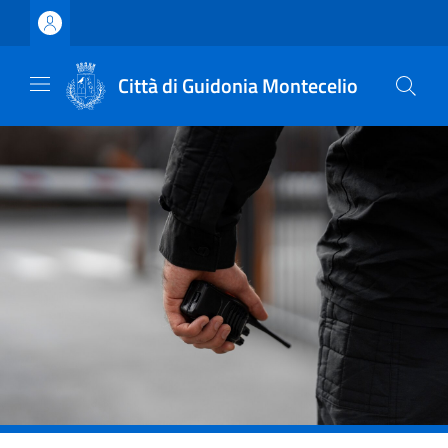
Vai ai contenuti
Vai al footer
Città di Guidonia Montecelio