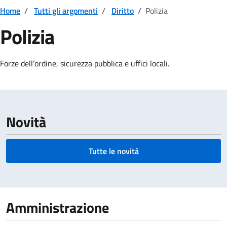
Home
/
Tutti gli argomenti
/
Diritto
/
Polizia
Polizia
Dettagli della notizia
Forze dell’ordine, sicurezza pubblica e uffici locali.
Novità
Tutte le novità
Amministrazione