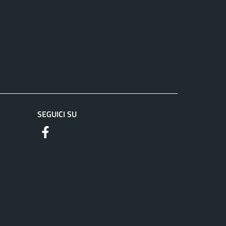
SEGUICI SU
https://www.facebook.com/comuneguidoniamontec