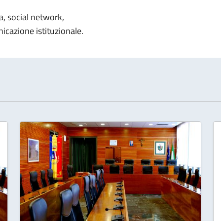
notizia
, social network,
icazione istituzionale.