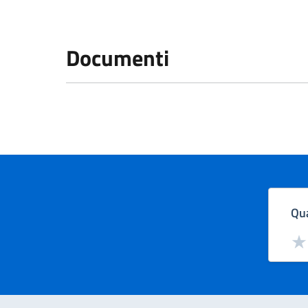
Documenti
Qua
Valut
Val