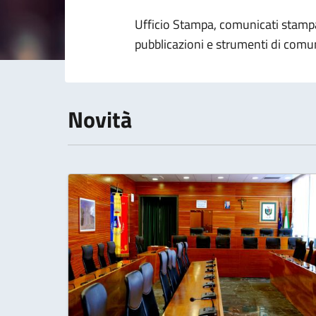
Dettagli della 
Ufficio Stampa, c
omunicati stampa
pubblicazioni e strumenti di comun
Novità