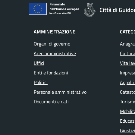
Città di Guid
AMMINISTRAZIONE
CATEGO
Organi di governo
Anagraf
Aree amministrative
Cultura
Uffici
Vita la
Enti e fondazioni
Impres
Politici
Appalti
Personale amministrativo
Catasto
Documenti e dati
Turism
Mobilit
Educaz
Giustiz