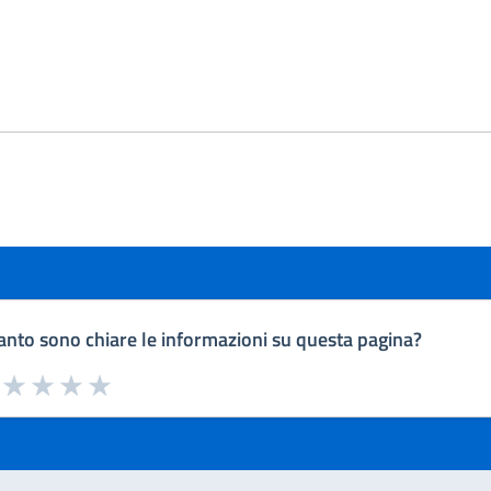
nto sono chiare le informazioni su questa pagina?
a da 1 a 5 stelle la pagina
uta 1 stelle su 5
Valuta 2 stelle su 5
Valuta 3 stelle su 5
Valuta 4 stelle su 5
Valuta 5 stelle su 5