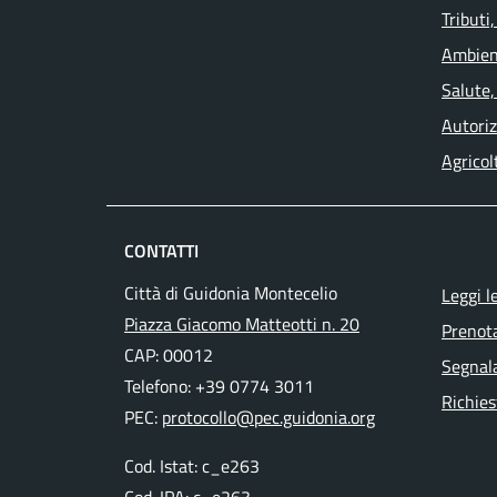
Tributi
Ambien
Salute,
Autoriz
Agricol
CONTATTI
Città di Guidonia Montecelio
Leggi l
Piazza Giacomo Matteotti n. 20
Prenot
CAP: 00012
Segnala
Telefono: +39 0774 3011
Richies
PEC:
protocollo@pec.guidonia.org
Cod. Istat: c_e263
Cod. IPA: c_e263