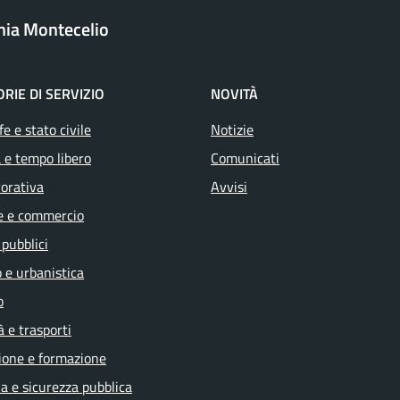
onia Montecelio
RIE DI SERVIZIO
NOVITÀ
e e stato civile
Notizie
 e tempo libero
Comunicati
vorativa
Avvisi
e e commercio
 pubblici
 e urbanistica
o
à e trasporti
ione e formazione
ia e sicurezza pubblica