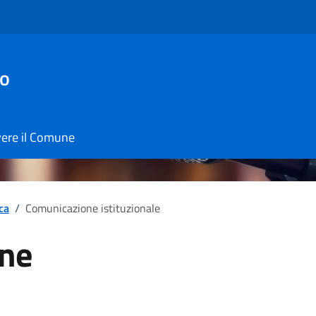
io
vere il Comune
ica
/
Comunicazione istituzionale
ne