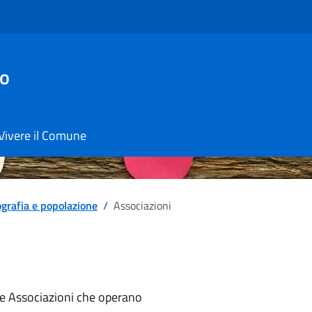
io
Vivere il Comune
rafia e popolazione
/
Associazioni
notizia
ulle Associazioni che operano