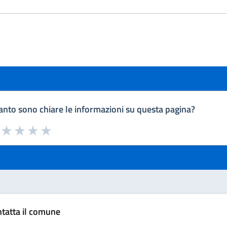
nto sono chiare le informazioni su questa pagina?
a da 1 a 5 stelle la pagina
uta 1 stelle su 5
Valuta 2 stelle su 5
Valuta 3 stelle su 5
Valuta 4 stelle su 5
Valuta 5 stelle su 5
tatta il comune