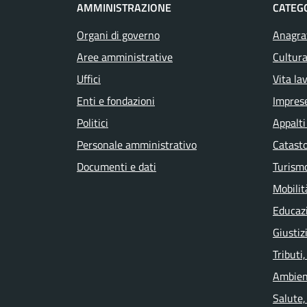
AMMINISTRAZIONE
CATEGO
Organi di governo
Anagraf
Aree amministrative
Cultura
Uffici
Vita la
Enti e fondazioni
Impres
Politici
Appalti
Personale amministrativo
Catasto
Documenti e dati
Turism
Mobilit
Educaz
Giustiz
Tributi
Ambien
Salute,