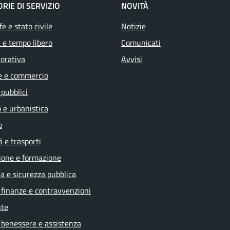
RIE DI SERVIZIO
NOVITÀ
e e stato civile
Notizie
 e tempo libero
Comunicati
vorativa
Avvisi
e e commercio
 pubblici
 e urbanistica
o
à e trasporti
ione e formazione
ia e sicurezza pubblica
, finanze e contravvenzioni
te
 benessere e assistenza