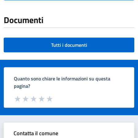
Documenti
Tutti i documenti
Quanto sono chiare le informazioni su questa
pagina?
Valuta da 1 a 5 stelle la pagina
Valuta 1 stelle su 5
Valuta 2 stelle su 5
Valuta 3 stelle su 5
Valuta 4 stelle su 5
Valuta 5 stelle su 5
Contatta il comune