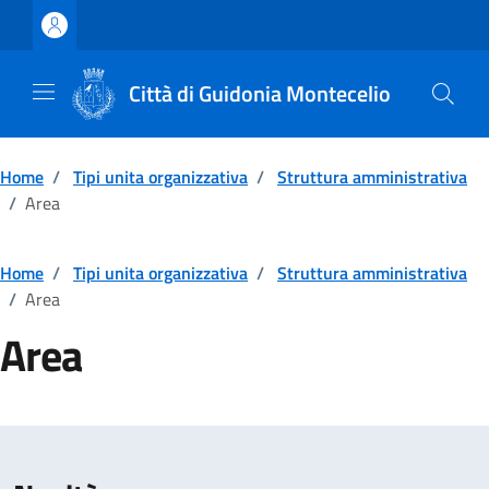
Vai ai contenuti
Vai al footer
Città di Guidonia Montecelio
Home
/
Tipi unita organizzativa
/
Struttura amministrativa
/
Area
Home
/
Tipi unita organizzativa
/
Struttura amministrativa
/
Area
Area
Dettagli della notizia