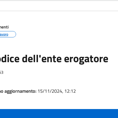
menti
avoro
dice dell'ente erogatore
e dell’Ente erogatore (ipa)
63
mo aggiornamento:
15/11/2024, 12:12