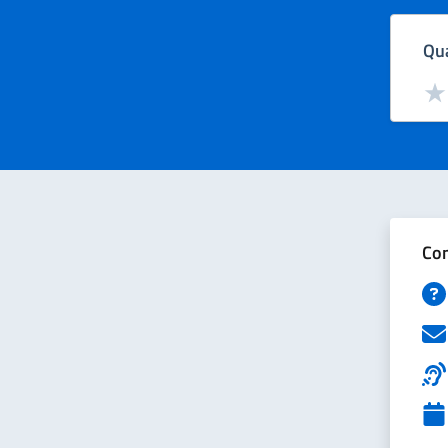
Qua
Valut
Val
Con