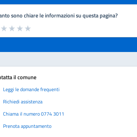
nto sono chiare le informazioni su questa pagina?
a da 1 a 5 stelle la pagina
uta 1 stelle su 5
Valuta 2 stelle su 5
Valuta 3 stelle su 5
Valuta 4 stelle su 5
Valuta 5 stelle su 5
tatta il comune
Leggi le domande frequenti
Richiedi assistenza
Chiama il numero 0774 3011
Prenota appuntamento