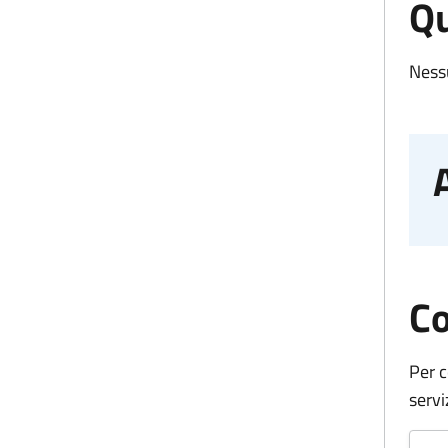
Qu
Ness
Co
Per c
servi