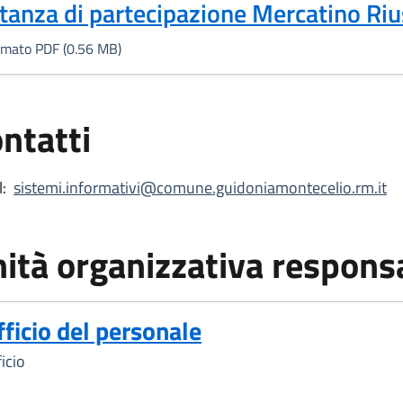
Formato PDF, 0.56 MB)
stanza di partecipazione Mercatino Ri
rmato PDF (0.56 MB)
ntatti
:
sistemi.informativi@comune.guidoniamontecelio.rm.it
ità organizzativa respons
fficio del personale
icio