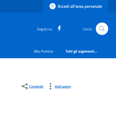
Accedi all'area personale
https://www.facebook.com
Seguici su
Cerca
Albo Pretorio
Tutti gli argomenti...
Condividi
Vedi azioni