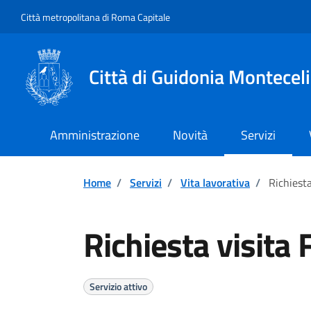
Vai ai contenuti
Vai al footer
Città metropolitana di Roma Capitale
Città di Guidonia Montecel
Amministrazione
Novità
Servizi
Home
/
Servizi
/
Vita lavorativa
/
Richiesta
Richiesta visita 
Servizio attivo