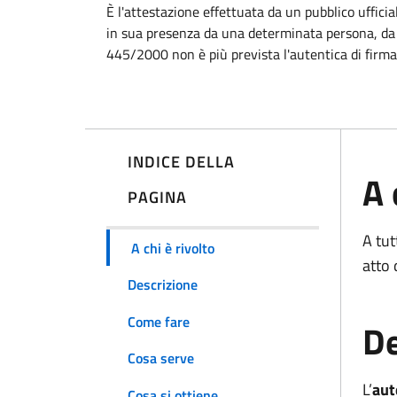
È l'attestazione effettuata da un pubblico uffici
in sua presenza da una determinata persona, da egl
445/2000 non è più prevista l'autentica di firma 
INDICE DELLA
A 
PAGINA
A tut
A chi è rivolto
atto 
Descrizione
Come fare
De
Cosa serve
L’
aut
Cosa si ottiene