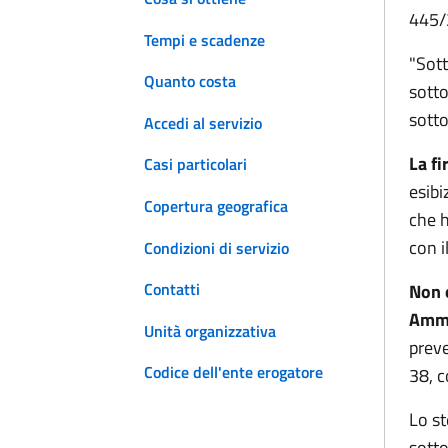
445/2
Tempi e scadenze
"Sott
Quanto costa
sotto
sotto
Accedi al servizio
La f
Casi particolari
esibi
Copertura geografica
che h
con i
Condizioni di servizio
Contatti
Non o
Ammin
Unità organizzativa
preve
Codice dell'ente erogatore
38, c
Lo st
sotto