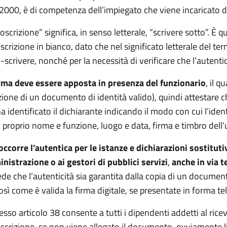
000, è di competenza dell’impiegato che viene incaricato d
oscrizione” significa, in senso letterale, “scrivere sotto”. È 
scrizione in bianco, dato che nel significato letterale del te
-scrivere, nonché per la necessità di verificare che l’autent
irma deve essere apposta in presenza del funzionario
, il q
zione di un documento di identità valido), quindi attestare c
a identificato il dichiarante indicando il modo con cui l’ide
l proprio nome e funzione, luogo e data, firma e timbro dell’u
ccorre l'autentica per le istanze e dichiarazioni sostitu
istrazione o ai gestori di pubblici servizi
,
anche in via t
de che l’autenticità sia garantita dalla copia di un documento
osì come è valida la firma digitale, se presentate in forma te
esso articolo 38 consente a tutti i dipendenti addetti al rice
scrizione, se non viene allegato il documento, ovviamente li