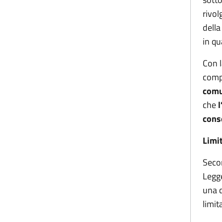
rivol
della
in qu
Con l
compe
comun
che
l
conse
Limit
Secon
Legge
una d
limit