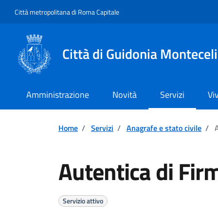
Vai ai contenuti
Vai al footer
Città metropolitana di Roma Capitale
Città di Guidonia Montecel
Amministrazione
Novità
Servizi
Vi
Home
/
Servizi
/
Anagrafe e stato civile
/
A
Autentica di Fir
Servizio attivo