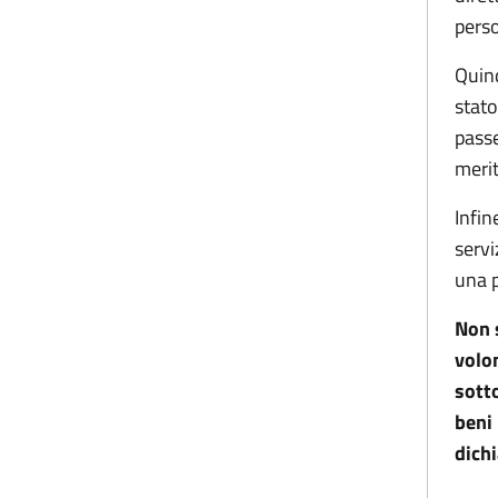
pers
Quind
stato
passe
merit
Infin
servi
una p
Non s
volo
sotto
beni 
dichi