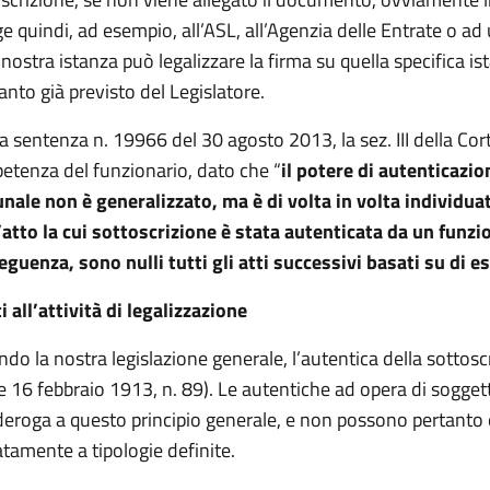
ge quindi, ad esempio, all’ASL, all’Agenzia delle Entrate o ad
 nostra istanza può legalizzare la firma su quella specifica is
anto già previsto del Legislatore.
a sentenza n. 19966 del 30 agosto 2013, la sez. III della Corte
tenza del funzionario, dato che “
il potere di autenticazio
ale non è generalizzato, ma è di volta in volta individua
’atto la cui sottoscrizione è stata autenticata da un funzi
guenza, sono nulli tutti gli atti successivi basati su di e
i all’attività di legalizzazione
do la nostra legislazione generale, l’autentica della sottosc
 16 febbraio 1913, n. 89). Le autentiche ad opera di sogget
eroga a questo principio generale, e non possono pertanto ess
atamente a tipologie definite.