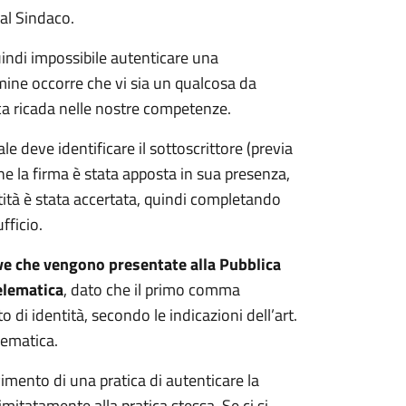
al Sindaco.
quindi impossibile autenticare una
rmine occorre che vi sia un qualcosa da
ica ricada nelle nostre competenze.
uale deve identificare il sottoscrittore (previa
he la firma è stata apposta in sua presenza,
ntità è stata accertata, quindi completando
fficio.
tive che vengono presentate alla Pubblica
elematica
, dato che il primo comma
 di identità, secondo le indicazioni dell’art.
lematica.
vimento di una pratica di autenticare la
mitatamente alla pratica stessa. Se ci si