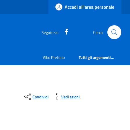
Accedi all'area personale
https://www.facebook.com
Seguici su
Cerca
Albo Pretorio
Tutti gli argomenti...
Condividi
Vedi azioni