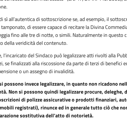
one.
i sì all’autentica di sottoscrizione se, ad esempio, il sottoscr
 tamponato, di essere capace di recitare la Divina Commedia 
ggia fino alle tre di notte, o simili. Naturalmente in questo c
o della veridicità del contenuto.
e, l’incaricato del Sindaco può legalizzare atti rivolti alla Pu
zi, se finalizzati alla riscossione da parte di terzi di benefic
ensione o un assegno di invalidità.
i possono invece legalizzare, in quanto non ricadono nelle
ntà. Non si possono quindi legalizzare procure, deleghe, 
scrizioni di polizze assicurative o prodotti finanziari, aut
mobili registrati), rinunce ed in generale tutto ciò che non
arazione sostitutiva dell’atto di notorietà.