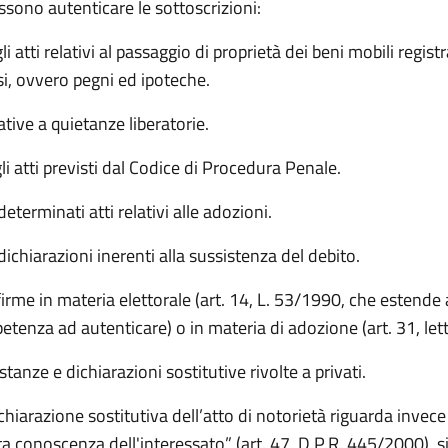
ssono autenticare le sottoscrizioni:
li atti relativi al passaggio di proprietà dei beni mobili registr
si, ovvero pegni ed ipoteche.
ative a quietanze liberatorie.
li atti previsti dal Codice di Procedura Penale.
determinati atti relativi alle adozioni.
dichiarazioni inerenti alla sussistenza del debito.
firme in materia elettorale (art. 14, L. 53/1990, che estende 
tenza ad autenticare) o in materia di adozione (art. 31, lett
istanze e dichiarazioni sostitutive rivolte a privati.
chiarazione sostitutiva dell’atto di notorietà riguarda invece 
ta conoscenza dell'interessato” (art. 47, D.P.R. 445/2000), sia