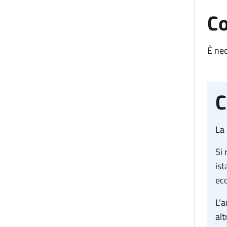
Co
È nec
C
La 
Si 
ist
ec
L'a
alt