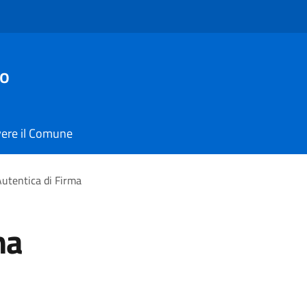
io
vere il Comune
utentica di Firma
ma