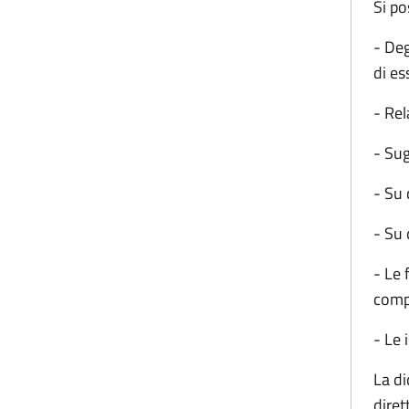
Si po
- Deg
di es
- Rel
- Sug
- Su 
- Su 
- Le 
compe
- Le 
La di
diret