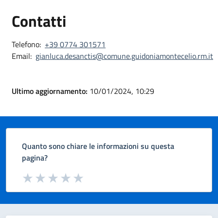
Contatti
Telefono:
+39 0774 301571
Email:
gianluca.desanctis@comune.guidoniamontecelio.rm.it
Ultimo aggiornamento:
10/01/2024, 10:29
Quanto sono chiare le informazioni su questa
pagina?
Valuta da 1 a 5 stelle la pagina
Valuta 1 stelle su 5
Valuta 2 stelle su 5
Valuta 3 stelle su 5
Valuta 4 stelle su 5
Valuta 5 stelle su 5