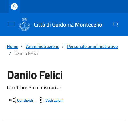
Vai ai contenuti
Vai al footer
Città di Guidonia Montecelio
Home
/
Amministrazione
/
Personale amministrativo
/
Danilo Felici
Danilo Felici
Istruttore Amministrativo
Condividi
Vedi azioni