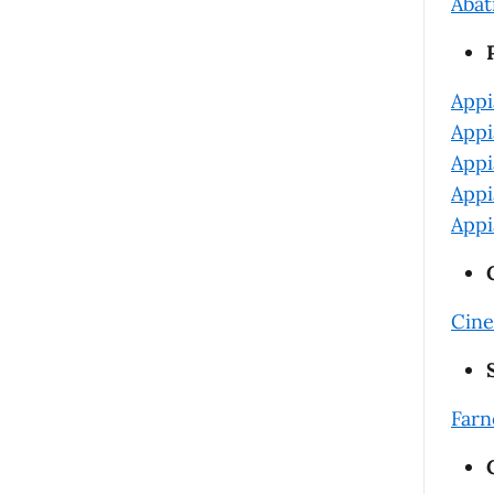
Abat
Appi
Appi
Appi
Appi
Appi
Cine
Farn