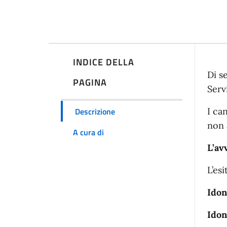
INDICE DELLA
De
Di s
PAGINA
Serv
Descrizione
I ca
non 
A cura di
L’av
L’es
Idon
Idon