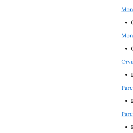
Mont
Mont
Orvi
Parc
Parc