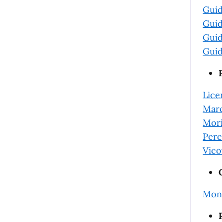
Gui
Gui
Gui
Gui
Lice
Marc
Mori
Perc
Vico
Mont