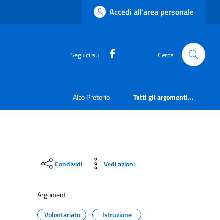
Accedi all'area personale
https://www.facebook.com
Seguici su
Cerca
Albo Pretorio
Tutti gli argomenti...
Condividi
Vedi azioni
Argomenti
Volontariato
Istruzione