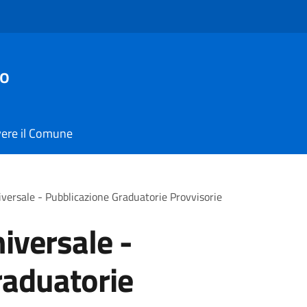
io
vere il Comune
niversale - Pubblicazione Graduatorie Provvisorie
niversale -
raduatorie