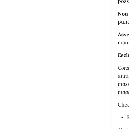
poss
Non
punt
Asse
mani
Escl
Cons
anni,
mass
maggi
Clic