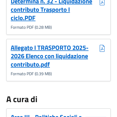
(Formato PDF, 0.28 MB)
Determina n. 32 - Liquidazione
contributo Trasporto I
ciclo.PDF
Formato PDF (0.28 MB)
(Formato PDF, 0.39 MB)
Allegato I TRASPORTO 2025-
2026 Elenco con liquidazione
contributo.pdf
Formato PDF (0.39 MB)
A cura di