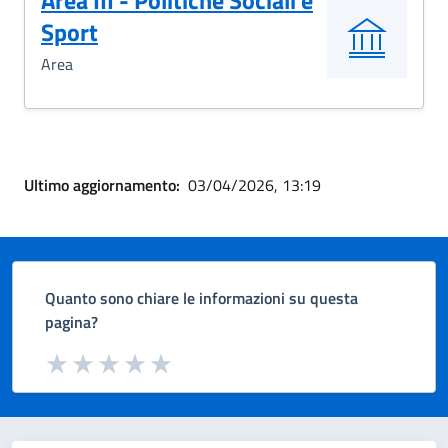
Area III - Politiche Sociali e
Sport
Area
Ultimo aggiornamento:
03/04/2026, 13:19
Quanto sono chiare le informazioni su questa
pagina?
Valuta da 1 a 5 stelle la pagina
Valuta 1 stelle su 5
Valuta 2 stelle su 5
Valuta 3 stelle su 5
Valuta 4 stelle su 5
Valuta 5 stelle su 5