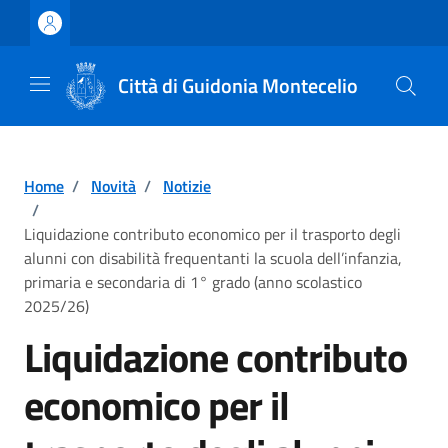
Vai ai contenuti
Vai al footer
Città di Guidonia Montecelio
Home
/
Novità
/
Notizie
/
Liquidazione contributo economico per il trasporto degli
alunni con disabilità frequentanti la scuola dell’infanzia,
primaria e secondaria di 1° grado (anno scolastico
2025/26)
Liquidazione contributo
economico per il