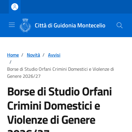
Vai ai contenuti
Vai al footer
Città di Guidonia Montecelio
Home
/
Novità
/
Avvisi
/
Borse di Studio Orfani Crimini Domestici e Violenze di
Genere 2026/27
Borse di Studio Orfani
Crimini Domestici e
Violenze di Genere