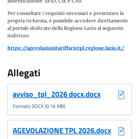
autenticazione: SPID, CIE e CNS
Per consultare i requisiti necessari e presentare la
propria richiesta, è possibile accedere direttamente
al portale dedicato della Regione Lazio al seguente
indirizzo:
https://agevolazionitariffarietpl.regione.lazio.it/
Allegati
(Formato DOCX, 0.16 MB)
avviso_tpl_2026 docx.docx
Formato DOCX (0.16 MB)
(Formato DOCX, 0.08 MB)
AGEVOLAZIONE TPL 2026.docx