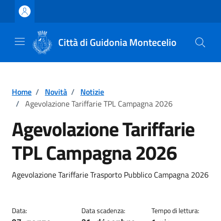
Vai ai contenuti
Vai al footer
Città di Guidonia Montecelio
Home
/
Novità
/
Notizie
/
Agevolazione Tariffarie TPL Campagna 2026
Agevolazione Tariffarie
TPL Campagna 2026
Dettagli della notizia
Agevolazione Tariffarie Trasporto Pubblico Campagna 2026
Data:
Data scadenza:
Tempo di lettura: