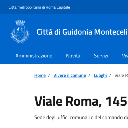
Vai ai contenuti
Vai al footer
Città metropolitana di Roma Capitale
Città di Guidonia Montecel
Amministrazione
Novità
Servizi
Vi
Home
/
Vivere il comune
/
Luoghi
/
Viale 
Viale Roma, 145
Sede degli uffici comunali e del comando del