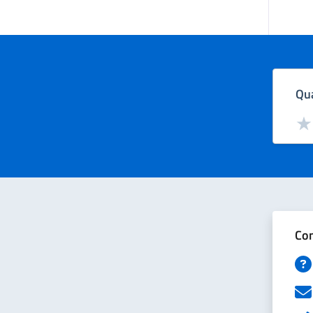
Qua
Valut
Val
Con