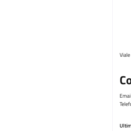
Vial
Co
Email
Telef
Ulti