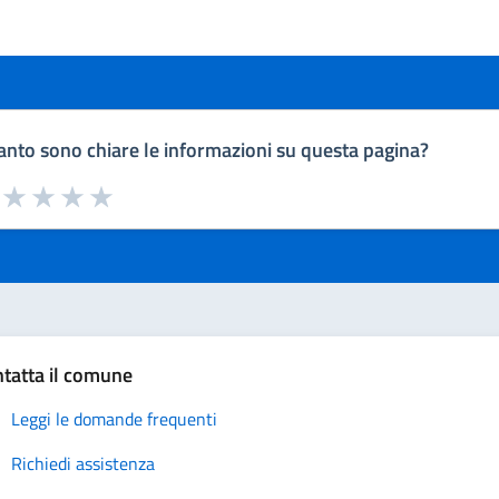
nto sono chiare le informazioni su questa pagina?
a da 1 a 5 stelle la pagina
uta 1 stelle su 5
Valuta 2 stelle su 5
Valuta 3 stelle su 5
Valuta 4 stelle su 5
Valuta 5 stelle su 5
tatta il comune
Leggi le domande frequenti
Richiedi assistenza