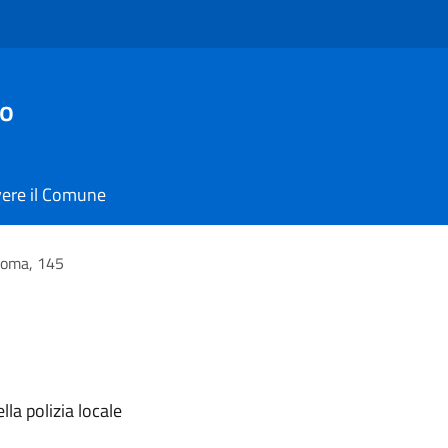
io
vere il Comune
Roma, 145
la polizia locale