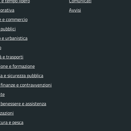
 e tempo libero
Comunicati
vorativa
Avvisi
e e commercio
 pubblici
 e urbanistica
o
à e trasporti
ione e formazione
ia e sicurezza pubblica
, finanze e contravvenzioni
te
 benessere e assistenza
zazioni
tura e pesca