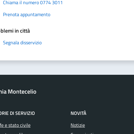
Chiama il numero 0774 3011
Prenota appuntamento
blemi in città
Segnala disservizio
onia Montecelio
RIE DI SERVIZIO
NOVITÀ
e e stato civile
Notizie