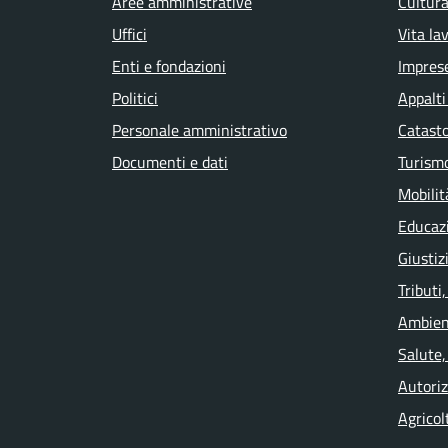
Aree amministrative
Cultura
Uffici
Vita la
Enti e fondazioni
Impres
Politici
Appalti
Personale amministrativo
Catasto
Documenti e dati
Turism
Mobilit
Educaz
Giustiz
Tributi
Ambien
Salute,
Autoriz
Agricol