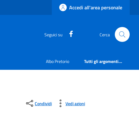
Accedi all'area personale
https://www.facebook.com
Seguici su
Cerca
Albo Pretorio
Tutti gli argomenti...
Condividi
Vedi azioni