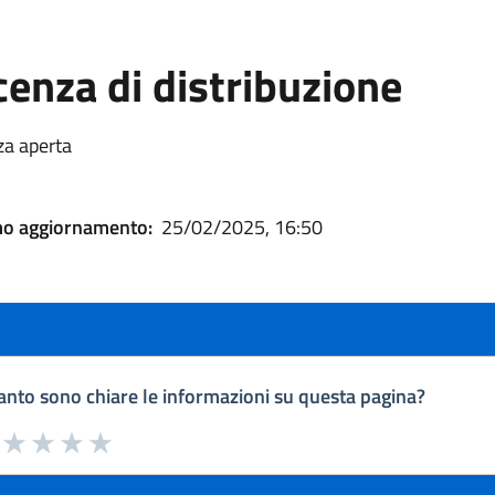
cenza di distribuzione
za aperta
mo aggiornamento:
25/02/2025, 16:50
nto sono chiare le informazioni su questa pagina?
a da 1 a 5 stelle la pagina
uta 1 stelle su 5
Valuta 2 stelle su 5
Valuta 3 stelle su 5
Valuta 4 stelle su 5
Valuta 5 stelle su 5