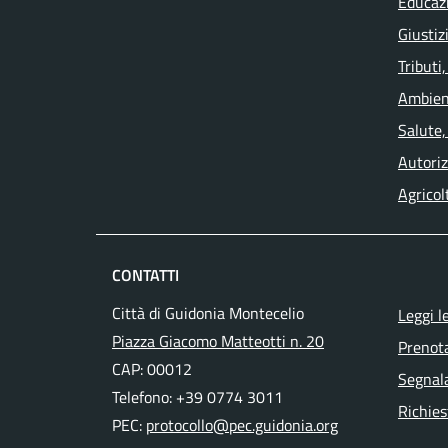
Educaz
Giustiz
Tributi
Ambien
Salute,
Autoriz
Agricol
CONTATTI
Città di Guidonia Montecelio
Leggi l
Piazza Giacomo Matteotti n. 20
Prenot
CAP: 00012
Segnala
Telefono: +39 0774 3011
Richies
PEC:
protocollo@pec.guidonia.org