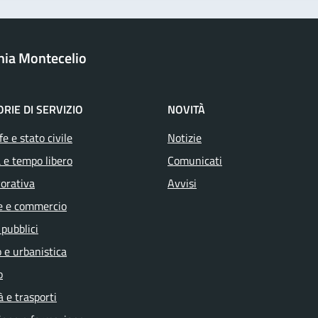
onia Montecelio
RIE DI SERVIZIO
NOVITÀ
e e stato civile
Notizie
 e tempo libero
Comunicati
vorativa
Avvisi
e e commercio
 pubblici
 e urbanistica
o
à e trasporti