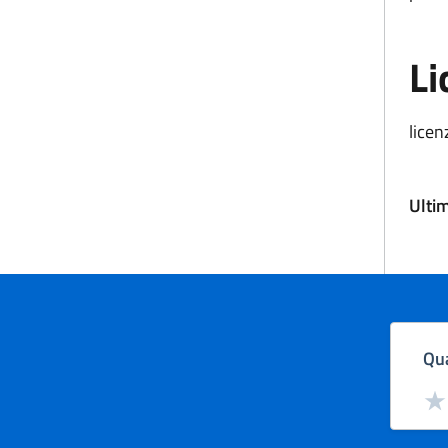
Li
licen
Ulti
Qua
Valut
Val