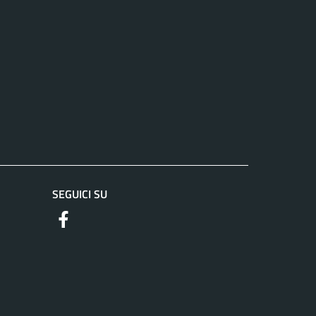
SEGUICI SU
https://www.facebook.com/comuneguidoniamontec