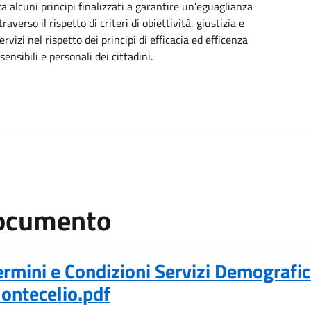
ta alcuni principi finalizzati a garantire un’eguaglianza
raverso il rispetto di criteri di obiettività, giustizia e
vizi nel rispetto dei principi di efficacia ed efficenza
ensibili e personali dei cittadini.
ocumento
Formato PDF, 0.21 MB)
ermini e Condizioni Servizi Demografic
ontecelio.pdf