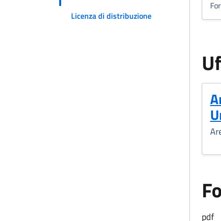
Fo
Licenza di distribuzione
Uf
A
U
Ar
F
pdf