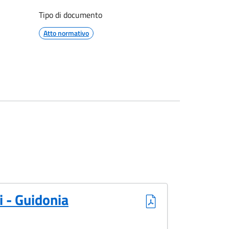
Tipo di documento
Atto normativo
i - Guidonia