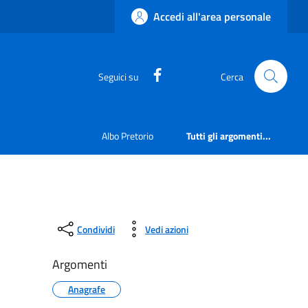
Accedi all'area personale
https://www.facebook.com
Seguici su
Cerca
Albo Pretorio
Tutti gli argomenti...
Condividi
Vedi azioni
Argomenti
Anagrafe